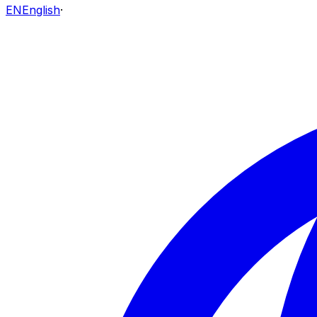
EN
English
·