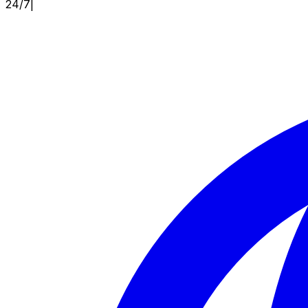
24/7
|